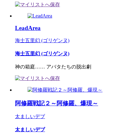
LeadArea
海士五里幻 (ゴリゲンヌ)
海士五里幻 (ゴリゲンヌ)
神の箱庭…… アバタたちの脱出劇
阿修羅戦記２～阿修羅、爆現～
太ましいデブ
太ましいデブ