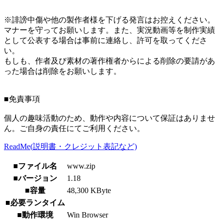
※誹謗中傷や他の製作者様を下げる発言はお控えください。
マナーを守ってお願いします。また、実況動画等を制作実績
として公表する場合は事前に連絡し、許可を取ってくださ
い。
もしも、作者及び素材の著作権者からによる削除の要請があ
った場合は削除をお願いします。
■免責事項
個人の趣味活動のため、動作や内容について保証はありませ
ん。ご自身の責任にてご利用ください。
ReadMe(説明書・クレジット表記など)
■ファイル名
www.zip
■バージョン
1.18
■容量
48,300 KByte
■必要ランタイム
■動作環境
Win Browser