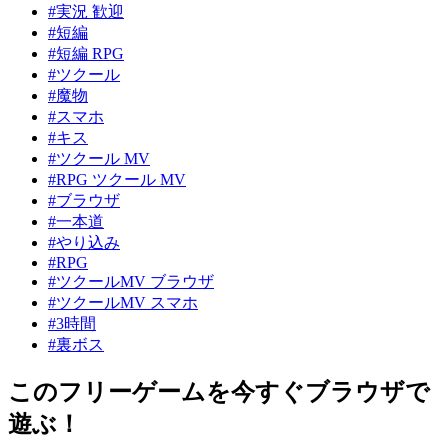
#実況 歓迎
#短編
#短編 RPG
#ツクール
#魔物
#スマホ
#キス
#ツクール MV
#RPG ツクール MV
#ブラウザ
#一本道
#やり込み
#RPG
#ツクールMV ブラウザ
#ツクールMV スマホ
#3時間
#裏ボス
このフリーゲームを今すぐブラウザで
遊ぶ！