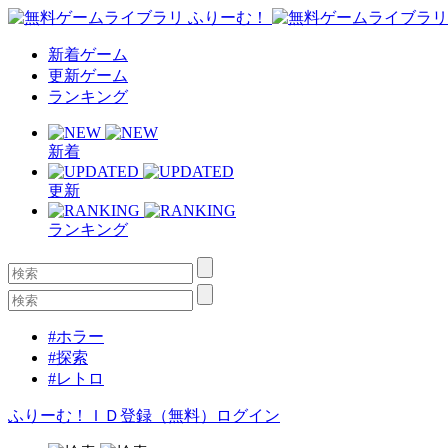
新着ゲーム
更新ゲーム
ランキング
新着
更新
ランキング
#ホラー
#探索
#レトロ
ふりーむ！ＩＤ登録（無料）
ログイン