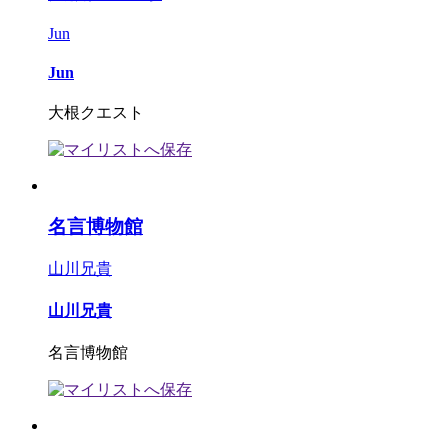
Jun
Jun
大根クエスト
名言博物館
山川兄貴
山川兄貴
名言博物館