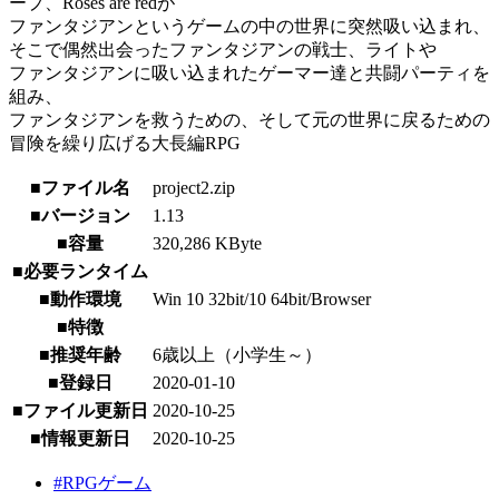
ープ、Roses are redが
ファンタジアンというゲームの中の世界に突然吸い込まれ、
そこで偶然出会ったファンタジアンの戦士、ライトや
ファンタジアンに吸い込まれたゲーマー達と共闘パーティを
組み、
ファンタジアンを救うための、そして元の世界に戻るための
冒険を繰り広げる大長編RPG
■ファイル名
project2.zip
■バージョン
1.13
■容量
320,286 KByte
■必要ランタイム
■動作環境
Win 10 32bit/10 64bit/Browser
■特徴
■推奨年齢
6歳以上（小学生～）
■登録日
2020-01-10
■ファイル更新日
2020-10-25
■情報更新日
2020-10-25
#RPGゲーム