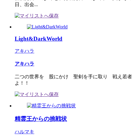
日、出会...
Light&DarkWorld
アキハラ
アキハラ
二つの世界を 股にかけ 聖剣を手に取り 戦え若者
よ！！
精霊王からの挑戦状
ハルマキ