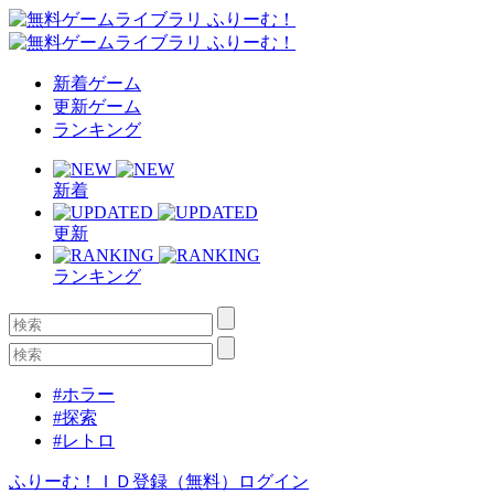
新着ゲーム
更新ゲーム
ランキング
新着
更新
ランキング
#ホラー
#探索
#レトロ
ふりーむ！ＩＤ登録（無料）
ログイン