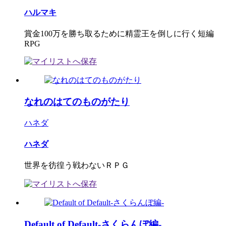
ハルマキ
賞金100万を勝ち取るために精霊王を倒しに行く短編
RPG
なれのはてのものがたり
ハネダ
ハネダ
世界を彷徨う戦わないＲＰＧ
Default of Default-さくらんぼ編-