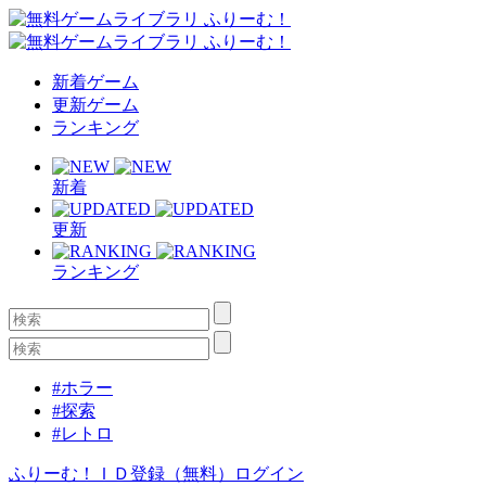
新着ゲーム
更新ゲーム
ランキング
新着
更新
ランキング
#ホラー
#探索
#レトロ
ふりーむ！ＩＤ登録（無料）
ログイン