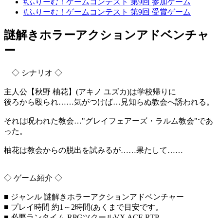
#ふりーむ！ゲームコンテスト 第9回 参加ゲーム
#ふりーむ！ゲームコンテスト 第9回 受賞ゲーム
謎解きホラーアクションアドベンチャ
ー
◇ シナリオ ◇
主人公【秋野 柚花】(アキノ ユズカ)は学校帰りに
後ろから殴られ……気がつけば…見知らぬ教会へ誘われる。
それは呪われた教会…"グレイフェアーズ・ラルム教会"であ
った。
柚花は教会からの脱出を試みるが……果たして……
◇ ゲーム紹介 ◇
■ ジャンル 謎解きホラーアクションアドベンチャー
■ プレイ時間 約1～2時間(あくまで目安です。
■ 必要ランタイム RPGツクールVX ACE RTP