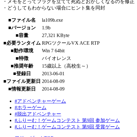
・メモをとってフラグを立てて死ぬとおかしくなるのを修正
・どうしてもわからない場合にヒント集を同封
■ファイル名
la109b.exe
■バージョン
1.9b
■容量
27,321 KByte
■必要ランタイム
RPGツクールVX ACE RTP
■動作環境
Win 7 64bit
■特徴
バイオレンス
■推奨年齢
15歳以上（高校生～）
■登録日
2013-06-01
■ファイル更新日
2014-08-09
■情報更新日
2014-08-09
#アドベンチャーゲーム
#ホラーゲーム
#脱出アドベンチャー
#ふりーむ！ゲームコンテスト 第9回 参加ゲーム
#ふりーむ！ゲームコンテスト 第9回 受賞ゲーム