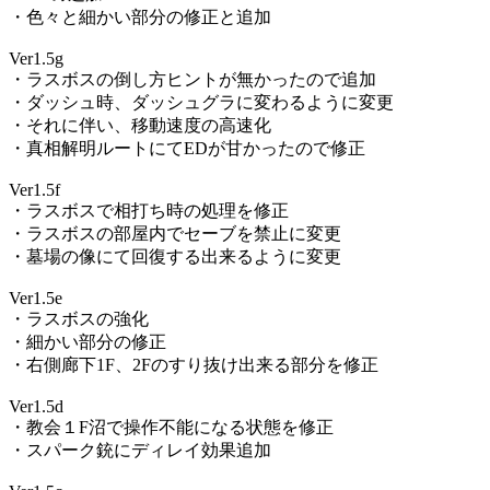
・色々と細かい部分の修正と追加
Ver1.5g
・ラスボスの倒し方ヒントが無かったので追加
・ダッシュ時、ダッシュグラに変わるように変更
・それに伴い、移動速度の高速化
・真相解明ルートにてEDが甘かったので修正
Ver1.5f
・ラスボスで相打ち時の処理を修正
・ラスボスの部屋内でセーブを禁止に変更
・墓場の像にて回復する出来るように変更
Ver1.5e
・ラスボスの強化
・細かい部分の修正
・右側廊下1F、2Fのすり抜け出来る部分を修正
Ver1.5d
・教会１F沼で操作不能になる状態を修正
・スパーク銃にディレイ効果追加