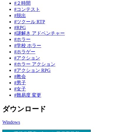
#２時間
#コンテスト
#脱出
#ツクール RTP
#RPG
#謎解き アドベンチャー
#ホラー
#学校 ホラー
#ホラゲー
#アクション
#ホラー アクション
#アクション RPG
#教会
#男子
#女子
#難易度 変更
ダウンロード
Windows