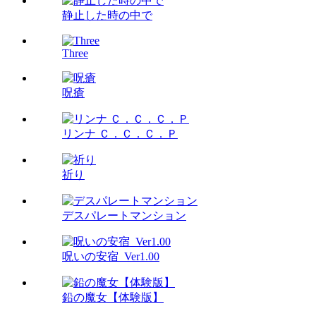
静止した時の中で
Three
呪瘡
リンナ Ｃ．Ｃ．Ｃ．Ｐ
祈り
デスパレートマンション
呪いの安宿_Ver1.00
鉛の魔女【体験版】