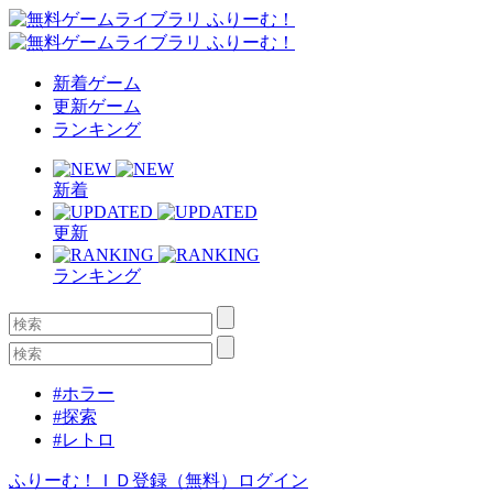
新着ゲーム
更新ゲーム
ランキング
新着
更新
ランキング
#ホラー
#探索
#レトロ
ふりーむ！ＩＤ登録（無料）
ログイン