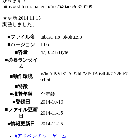
かります！
https://ssl.form-mailer.jp/fms/540ac63d320599
★更新 2014.11.15
調整しました。
■ファイル名
tubasa_no_okoku.zip
■バージョン
1.05
■容量
47,032 KByte
■必要ランタイ
ム
Win XP/VISTA 32bit/VISTA 64bit/7 32bit/7
■動作環境
64bit
■特徴
■推奨年齢
全年齢
■登録日
2014-10-19
■ファイル更新
2014-11-15
日
■情報更新日
2014-11-15
#アドベンチャーゲーム