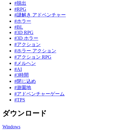
#脱出
#RPG
#謎解き アドベンチャー
#ホラー
#BL
#3D RPG
#3D ホラー
#アクション
#ホラー アクション
#アクション RPG
#メルヘン
#AI
#3時間
#閉じ込め
#遊園地
#アドベンチャーゲーム
#TPS
ダウンロード
Windows