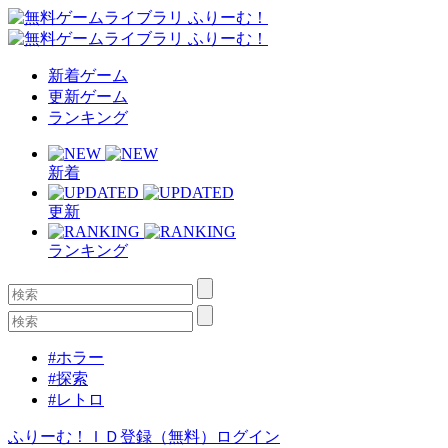
新着ゲーム
更新ゲーム
ランキング
新着
更新
ランキング
#ホラー
#探索
#レトロ
ふりーむ！ＩＤ登録（無料）
ログイン