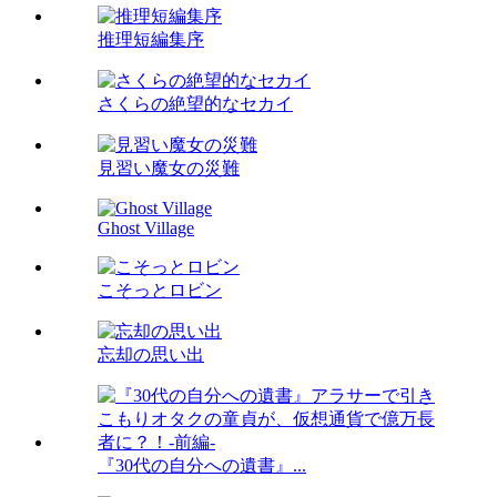
推理短編集序
さくらの絶望的なセカイ
見習い魔女の災難
Ghost Village
こそっとロビン
忘却の思い出
『30代の自分への遺書』...