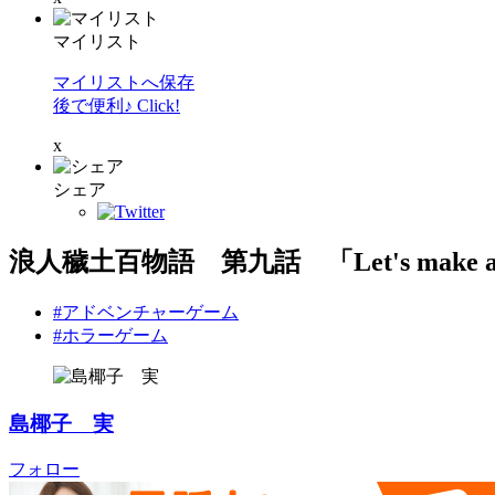
マイリスト
マイリストへ保存
後で便利♪ Click!
x
シェア
浪人穢土百物語 第九話 「Let's make a so
#アドベンチャーゲーム
#ホラーゲーム
島椰子 実
フォロー