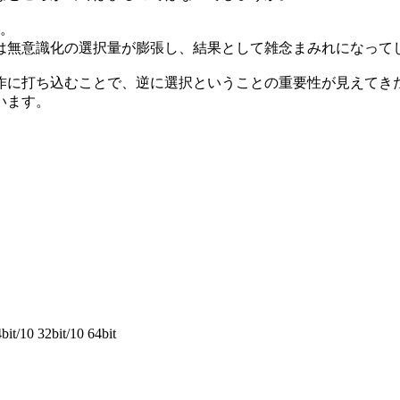
す。
は無意識化の選択量が膨張し、結果として雑念まみれになって
作に打ち込むことで、逆に選択ということの重要性が見えてき
います。
bit/10 32bit/10 64bit