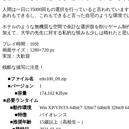
人間は一日に35000回もの選択を行っていると言われていま
あれもできるし、これもできると言った自宅のような環境で
ホテルのような無機質な空間で余計な選択肢を削りゲーム制
加えて、大学の先生に対する私的な恨みも少しは晴れたと思
プレイ時間：10分
画面サイズ：1280×720 px
実況：大歓迎
残酷な描写に注意！
■ファイル名
edo100_09.zip
■バージョン
1
■容量
174,102 KByte
■必要ランタイム
■動作環境
Win XP/VISTA 64bit/7 32bit/7 64bit/8 32bit/8 64
■特徴
バイオレンス
■推奨年齢
15歳以上（高校生～）