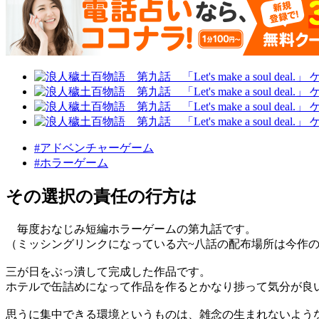
#アドベンチャーゲーム
#ホラーゲーム
その選択の責任の行方は
毎度おなじみ短編ホラーゲームの第九話です。
（ミッシングリンクになっている六~八話の配布場所は今作
三が日をぶっ潰して完成した作品です。
ホテルで缶詰めになって作品を作るとかなり捗って気分が良
思うに集中できる環境というものは、雑念の生まれないよう