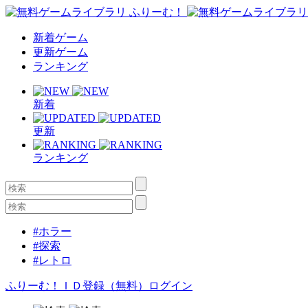
新着ゲーム
更新ゲーム
ランキング
新着
更新
ランキング
#ホラー
#探索
#レトロ
ふりーむ！ＩＤ登録（無料）
ログイン