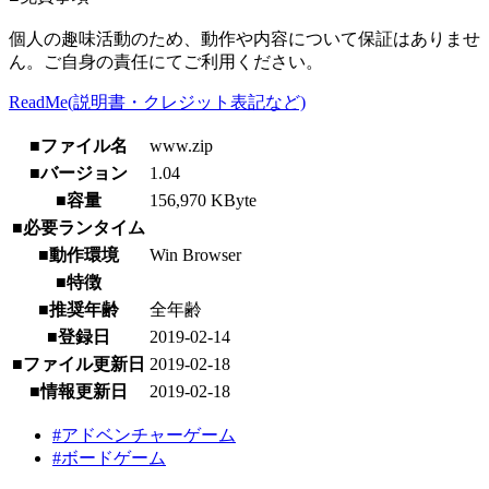
個人の趣味活動のため、動作や内容について保証はありませ
ん。ご自身の責任にてご利用ください。
ReadMe(説明書・クレジット表記など)
■ファイル名
www.zip
■バージョン
1.04
■容量
156,970 KByte
■必要ランタイム
■動作環境
Win Browser
■特徴
■推奨年齢
全年齢
■登録日
2019-02-14
■ファイル更新日
2019-02-18
■情報更新日
2019-02-18
#アドベンチャーゲーム
#ボードゲーム