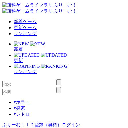
新着ゲーム
更新ゲーム
ランキング
新着
更新
ランキング
#ホラー
#探索
#レトロ
ふりーむ！ＩＤ登録（無料）
ログイン