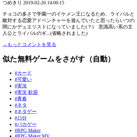
つめきり
2019-02-26 14:06:15
チョコの多さで学園一のイケメン王になるため、ライバルと
敵対する恋愛アドベンチャーを遊んでいたと思ったらいつの
間にかデュエリストになっていました(？) 意識高い系の主
人公とライバルのギ...(省略されました)
→もっとコメントを見る
似た無料ゲームをさがす（自動）
#カード
#可愛い
#実況
#実況 歓迎
#青春
#ネタ
#ネタゲー
#15分
#バカゲー
#RPG Maker
#RPG Maker MV