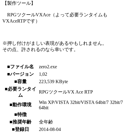
【製作ツール】
RPGツクールVXAce（よって必要ランタイムも
VXAceRTPです）
※押し付けがましい表現があるやもしれません。
その点、許されるのなら幸いです。
■ファイル名
zero2.exe
■バージョン
1,02
■容量
223,539 KByte
■必要ランタイ
RPGツクールVX Ace RTP
ム
Win XP/VISTA 32bit/VISTA 64bit/7 32bit/7
■動作環境
64bit
■特徴
■推奨年齢
全年齢
■登録日
2014-08-04