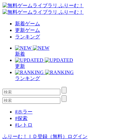
新着ゲーム
更新ゲーム
ランキング
新着
更新
ランキング
#ホラー
#探索
#レトロ
ふりーむ！ＩＤ登録（無料）
ログイン