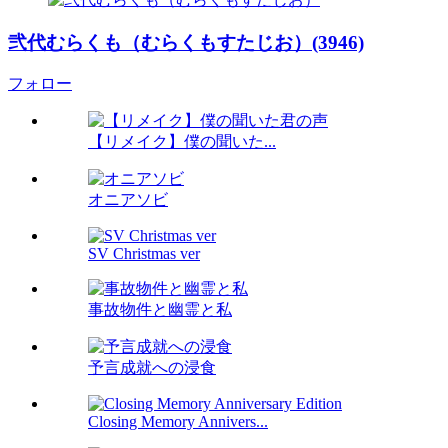
弐代むらくも（むらくもすたじお）(3946)
フォロー
【リメイク】僕の聞いた...
オニアソビ
SV Christmas ver
事故物件と幽霊と私
予言成就への浸食
Closing Memory Annivers...