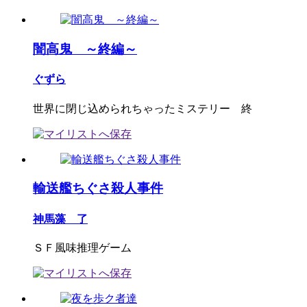
闇高鬼 ～終編～
ぐずら
世界に閉じ込められちゃったミステリー 終
輸送艦ちぐさ殺人事件
神馬藻 了
ＳＦ風味推理ゲーム