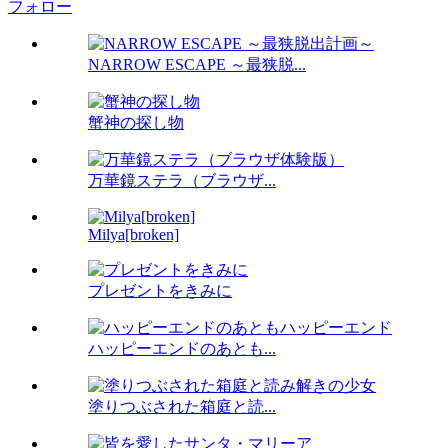
フォロー
NARROW ESCAPE ～最狭脱...
蟹神の探し物
万華鏡ステラ（ブラウザ...
Milya[broken]
プレゼントをきみに
ハッピーエンドのあとも...
塗りつぶされた箱庭と読...