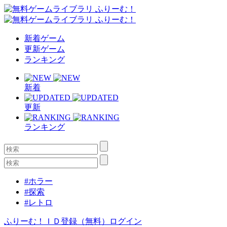
新着ゲーム
更新ゲーム
ランキング
新着
更新
ランキング
#ホラー
#探索
#レトロ
ふりーむ！ＩＤ登録（無料）
ログイン