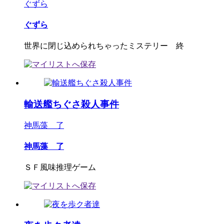
ぐずら
ぐずら
世界に閉じ込められちゃったミステリー 終
輸送艦ちぐさ殺人事件
神馬藻 了
神馬藻 了
ＳＦ風味推理ゲーム