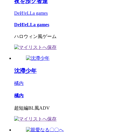
夜を歩ク者達
DeИ!eLLa games
DeИ!eLLa games
ハロウィン風ゲーム
沈滯少年
橘内
橘内
超短編BL風ADV