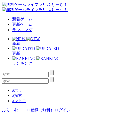
新着ゲーム
更新ゲーム
ランキング
新着
更新
ランキング
#ホラー
#探索
#レトロ
ふりーむ！ＩＤ登録（無料）
ログイン