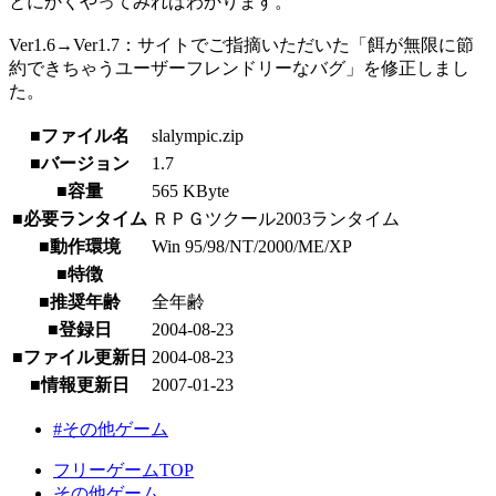
とにかくやってみればわかります。
Ver1.6→Ver1.7：サイトでご指摘いただいた「餌が無限に節
約できちゃうユーザーフレンドリーなバグ」を修正しまし
た。
■ファイル名
slalympic.zip
■バージョン
1.7
■容量
565 KByte
■必要ランタイム
ＲＰＧツクール2003ランタイム
■動作環境
Win 95/98/NT/2000/ME/XP
■特徴
■推奨年齢
全年齢
■登録日
2004-08-23
■ファイル更新日
2004-08-23
■情報更新日
2007-01-23
#その他ゲーム
フリーゲームTOP
その他ゲーム