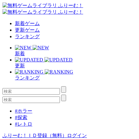
新着ゲーム
更新ゲーム
ランキング
新着
更新
ランキング
#ホラー
#探索
#レトロ
ふりーむ！ＩＤ登録（無料）
ログイン