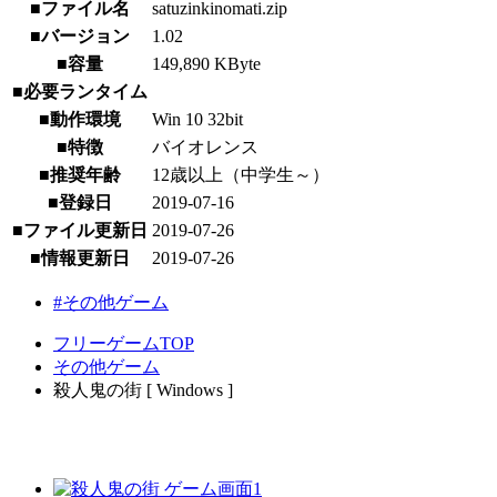
■ファイル名
satuzinkinomati.zip
■バージョン
1.02
■容量
149,890 KByte
■必要ランタイム
■動作環境
Win 10 32bit
■特徴
バイオレンス
■推奨年齢
12歳以上（中学生～）
■登録日
2019-07-16
■ファイル更新日
2019-07-26
■情報更新日
2019-07-26
#その他ゲーム
フリーゲームTOP
その他ゲーム
殺人鬼の街 [ Windows ]