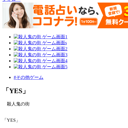
#その他ゲーム
「YES」
殺人鬼の街
「YES」