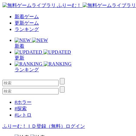
新着ゲーム
更新ゲーム
ランキング
新着
更新
ランキング
#ホラー
#探索
#レトロ
ふりーむ！ＩＤ登録（無料）
ログイン