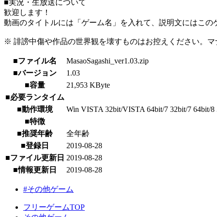
■実況・生放送について
歓迎します！
動画のタイトルには「ゲーム名」を入れて、説明文にはこのゲ
※ 誹謗中傷や作品の世界観を壊すものはお控えください。マ
■ファイル名
MasaoSagashi_ver1.03.zip
■バージョン
1.03
■容量
21,953 KByte
■必要ランタイム
■動作環境
Win VISTA 32bit/VISTA 64bit/7 32bit/7 64bit/8 3
■特徴
■推奨年齢
全年齢
■登録日
2019-08-28
■ファイル更新日
2019-08-28
■情報更新日
2019-08-28
#その他ゲーム
フリーゲームTOP