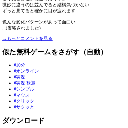
微妙に違うのは並んでると結構気づかない
ずっと見てると確かに目が疲れます
色んな変化パターンがあって面白い
...(省略されました)
→もっとコメントを見る
似た無料ゲームをさがす（自動）
#10分
#オンライン
#実況
#実況 歓迎
#シンプル
#マウス
#クリック
#サクッと
ダウンロード