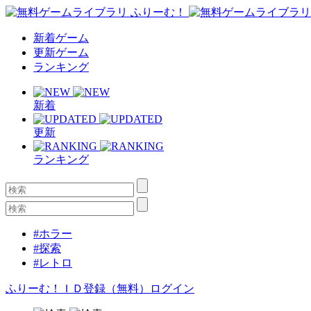
新着ゲーム
更新ゲーム
ランキング
新着
更新
ランキング
#ホラー
#探索
#レトロ
ふりーむ！ＩＤ登録（無料）
ログイン