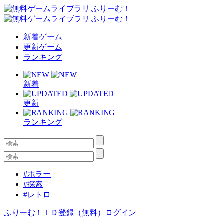
新着ゲーム
更新ゲーム
ランキング
新着
更新
ランキング
#ホラー
#探索
#レトロ
ふりーむ！ＩＤ登録（無料）
ログイン