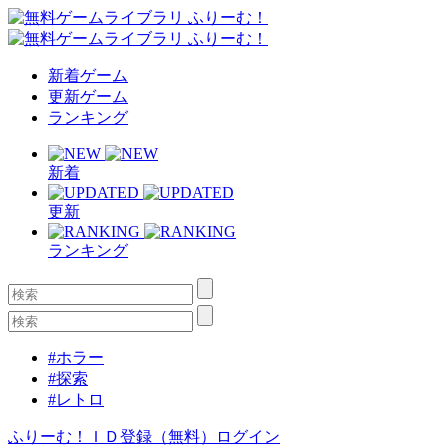
新着ゲーム
更新ゲーム
ランキング
新着
更新
ランキング
#ホラー
#探索
#レトロ
ふりーむ！ＩＤ登録（無料）
ログイン