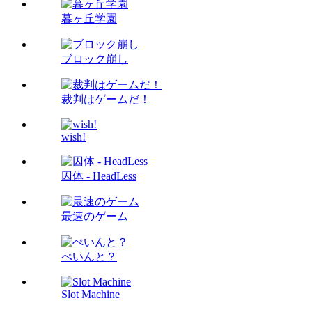
暮ヶ丘学園
ブロック崩し
裁判はゲームだ！
wish!
囚体 - HeadLess
最速のゲーム
ぺいんと？
Slot Machine