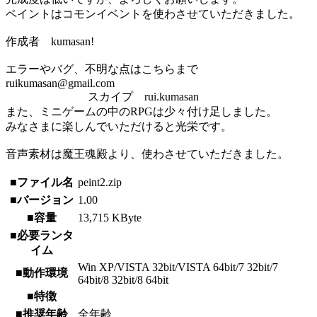
ペイントはコモンイベントを使わさせていただきました。
作成者 kumasan!
エラーやバグ、不明な点はこちらまで
ruikumasan@gmail.com
スカイプ rui.kumasan
また、ミニゲームの中のRPGは少々付け足しました。
みなさまに楽しんでいただけると光栄です。
音声素材は魔王魂殿より、使わさせていただきました。
■ファイル名
peint2.zip
■バージョン
1.00
■容量
13,715 KByte
■必要ランタ
イム
Win XP/VISTA 32bit/VISTA 64bit/7 32bit/7
■動作環境
64bit/8 32bit/8 64bit
■特徴
■推奨年齢
全年齢