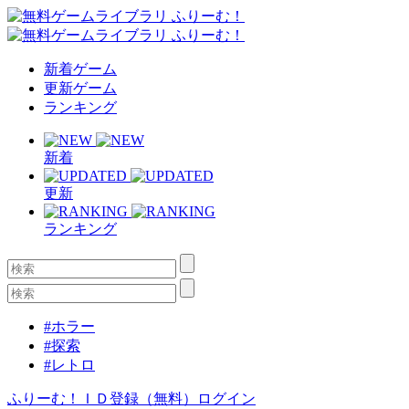
新着ゲーム
更新ゲーム
ランキング
新着
更新
ランキング
#ホラー
#探索
#レトロ
ふりーむ！ＩＤ登録（無料）
ログイン