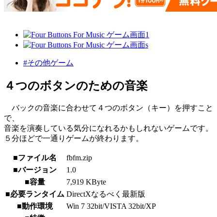
#その他ゲーム
４つのボタンのための音楽
バックの音楽に合わせて４つのボタン（キー）を押すこと
で、
音楽を演奏している気分になれるかもしれないゲームです。
５分ほどで一通りゲームが終わります。
■ファイル名
fbfm.zip
■バージョン
1.0
■容量
7,919 KByte
■必要ランタイム
DirectXなるべく最新版
■動作環境
Win 7 32bit/VISTA 32bit/XP