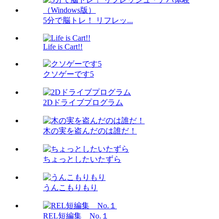
5分で脳トレ！ リフレッ...
Life is Cart!!
クソゲーです5
2Dドライブプログラム
木の実を盗んだのは誰だ！
ちょっとしたいたずら
うんこもりもり
REL短編集 No.１