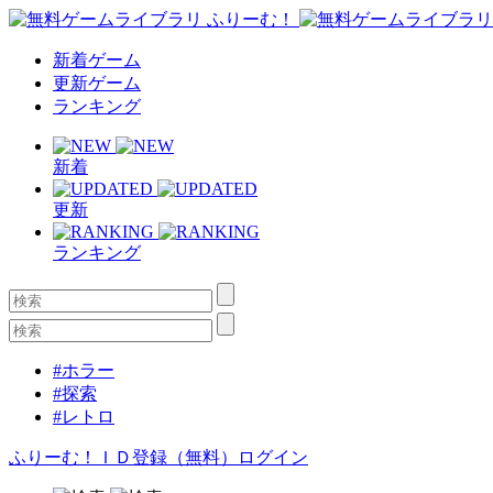
新着ゲーム
更新ゲーム
ランキング
新着
更新
ランキング
#ホラー
#探索
#レトロ
ふりーむ！ＩＤ登録（無料）
ログイン