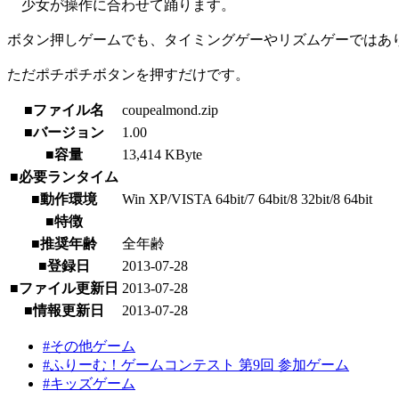
少女が操作に合わせて踊ります。
ボタン押しゲームでも、タイミングゲーやリズムゲーではあ
ただポチポチボタンを押すだけです。
■ファイル名
coupealmond.zip
■バージョン
1.00
■容量
13,414 KByte
■必要ランタイム
■動作環境
Win XP/VISTA 64bit/7 64bit/8 32bit/8 64bit
■特徴
■推奨年齢
全年齢
■登録日
2013-07-28
■ファイル更新日
2013-07-28
■情報更新日
2013-07-28
#その他ゲーム
#ふりーむ！ゲームコンテスト 第9回 参加ゲーム
#キッズゲーム