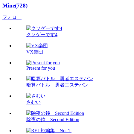
Mine(728)
フォロー
クソゲーです4
VX楽団
Present for you
暗算バトル 勇者エステバン
さむい
除夜の鐘 Second Edition