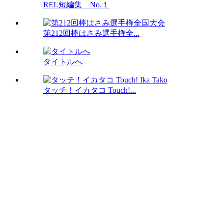
REL短編集 No.１
第212回棒はさみ選手権全...
タイトルへ
タッチ！イカタコ Touch!...