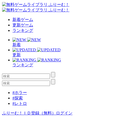
新着ゲーム
更新ゲーム
ランキング
新着
更新
ランキング
#ホラー
#探索
#レトロ
ふりーむ！ＩＤ登録（無料）
ログイン