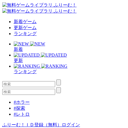
新着ゲーム
更新ゲーム
ランキング
新着
更新
ランキング
#ホラー
#探索
#レトロ
ふりーむ！ＩＤ登録（無料）
ログイン