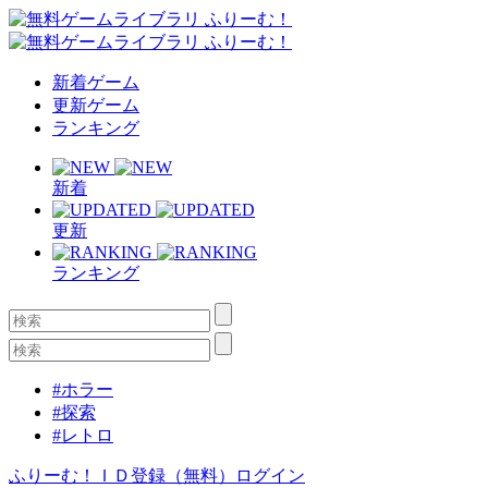
新着ゲーム
更新ゲーム
ランキング
新着
更新
ランキング
#ホラー
#探索
#レトロ
ふりーむ！ＩＤ登録（無料）
ログイン