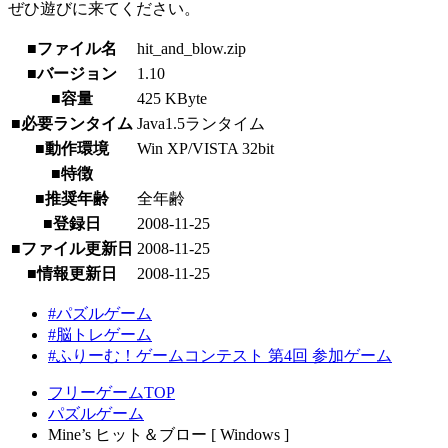
ぜひ遊びに来てください。
■ファイル名
hit_and_blow.zip
■バージョン
1.10
■容量
425 KByte
■必要ランタイム
Java1.5ランタイム
■動作環境
Win XP/VISTA 32bit
■特徴
■推奨年齢
全年齢
■登録日
2008-11-25
■ファイル更新日
2008-11-25
■情報更新日
2008-11-25
#パズルゲーム
#脳トレゲーム
#ふりーむ！ゲームコンテスト 第4回 参加ゲーム
フリーゲームTOP
パズルゲーム
Mine’s ヒット＆ブロー [ Windows ]