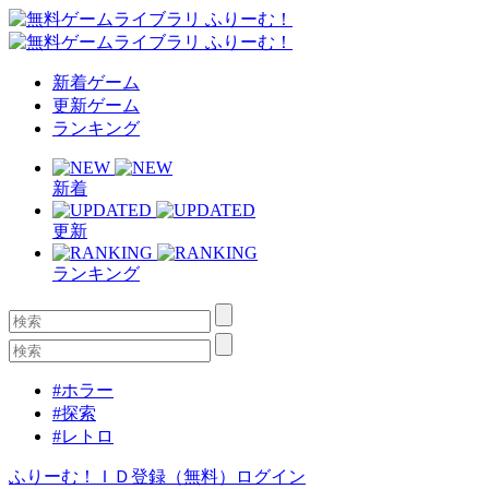
新着ゲーム
更新ゲーム
ランキング
新着
更新
ランキング
#ホラー
#探索
#レトロ
ふりーむ！ＩＤ登録（無料）
ログイン