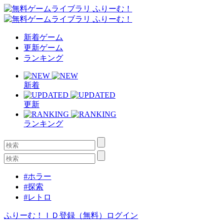
新着ゲーム
更新ゲーム
ランキング
新着
更新
ランキング
#ホラー
#探索
#レトロ
ふりーむ！ＩＤ登録（無料）
ログイン