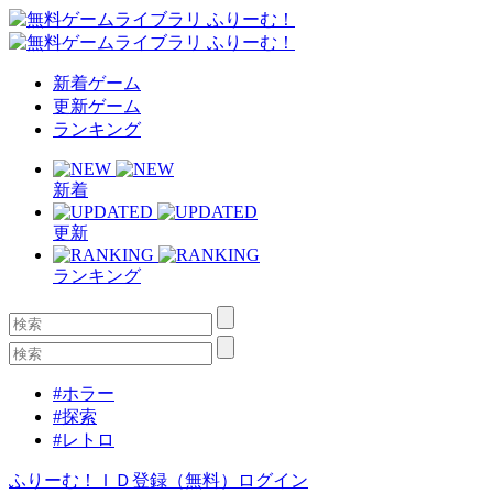
新着ゲーム
更新ゲーム
ランキング
新着
更新
ランキング
#ホラー
#探索
#レトロ
ふりーむ！ＩＤ登録（無料）
ログイン