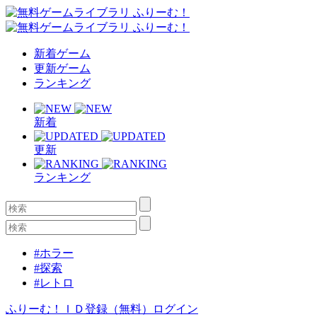
新着ゲーム
更新ゲーム
ランキング
新着
更新
ランキング
#ホラー
#探索
#レトロ
ふりーむ！ＩＤ登録（無料）
ログイン