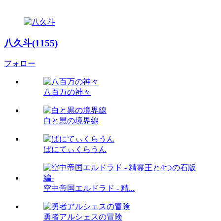
八久斗(1155)
フォロー
八百万の神々
白と黒の境界線
ばにてぃくらうん
空中帝国エルドラド - 精...
勇者アルシェスの冒険