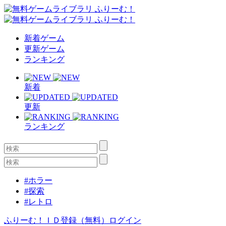
新着ゲーム
更新ゲーム
ランキング
新着
更新
ランキング
#ホラー
#探索
#レトロ
ふりーむ！ＩＤ登録（無料）
ログイン