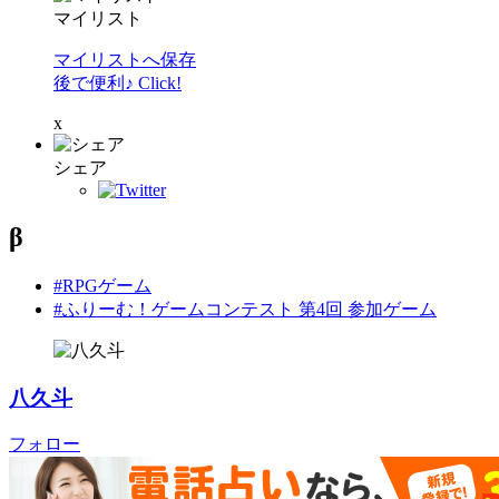
マイリスト
マイリストへ保存
後で便利♪ Click!
x
シェア
β
#RPGゲーム
#ふりーむ！ゲームコンテスト 第4回 参加ゲーム
八久斗
フォロー