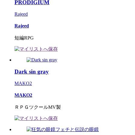
PRODIGIUM
Rajeed
Rajeed
短編RPG
Dark sin gray
MAKO2
MAKO2
ＲＰＧツクールMV製