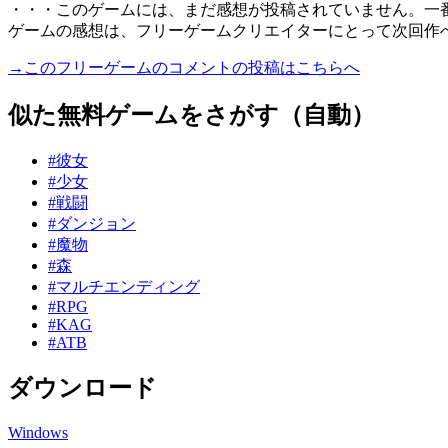
・・・このゲームには、まだ感想が投稿されていません。一
ゲームの感想は、フリーゲームクリエイターにとって次回作
→このフリーゲームのコメントの投稿はこちらへ
似た無料ゲームをさがす（自動）
#彼女
#少女
#戦闘
#ダンジョン
#魔物
#森
#マルチエンディング
#RPG
#KAG
#ATB
ダウンロード
Windows