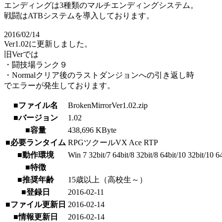
エンディングは3種類のマルチエンディングシステム。
戦闘はATBシステムを導入しております。
2016/02/14
Ver1.02に更新しました。
旧Verでは
・闘技場ランク９
・Normalクリア後のラストダンジョンへの引き返し時
でエラーが発生しております。
■ファイル名
BrokenMirrorVer1.02.zip
■バージョン
1.02
■容量
438,696 KByte
■必要ランタイム
RPGツクールVX Ace RTP
■動作環境
Win 7 32bit/7 64bit/8 32bit/8 64bit/10 32bit/10 6
■特徴
■推奨年齢
15歳以上（高校生～）
■登録日
2016-02-11
■ファイル更新日
2016-02-14
■情報更新日
2016-02-14