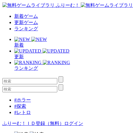
新着ゲーム
更新ゲーム
ランキング
新着
更新
ランキング
#ホラー
#探索
#レトロ
ふりーむ！ＩＤ登録（無料）
ログイン