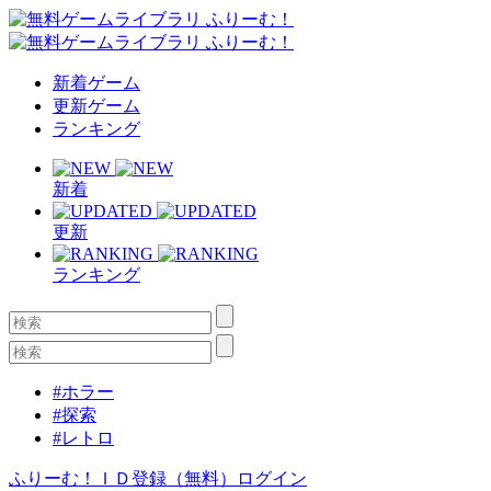
新着ゲーム
更新ゲーム
ランキング
新着
更新
ランキング
#ホラー
#探索
#レトロ
ふりーむ！ＩＤ登録（無料）
ログイン