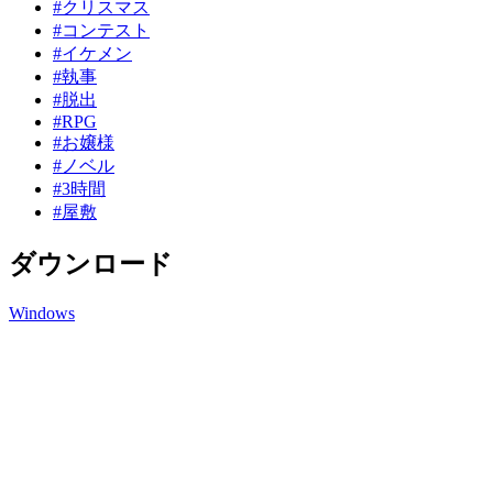
#クリスマス
#コンテスト
#イケメン
#執事
#脱出
#RPG
#お嬢様
#ノベル
#3時間
#屋敷
ダウンロード
Windows