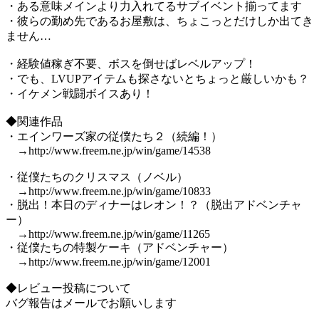
・ある意味メインより力入れてるサブイベント揃ってます
・彼らの勤め先であるお屋敷は、ちょこっとだけしか出てき
ません…
・経験値稼ぎ不要、ボスを倒せばレベルアップ！
・でも、LVUPアイテムも探さないとちょっと厳しいかも？
・イケメン戦闘ボイスあり！
◆関連作品
・エインワーズ家の従僕たち２（続編！）
→http://www.freem.ne.jp/win/game/14538
・従僕たちのクリスマス（ノベル）
→http://www.freem.ne.jp/win/game/10833
・脱出！本日のディナーはレオン！？（脱出アドベンチャ
ー）
→http://www.freem.ne.jp/win/game/11265
・従僕たちの特製ケーキ（アドベンチャー）
→http://www.freem.ne.jp/win/game/12001
◆レビュー投稿について
バグ報告はメールでお願いします