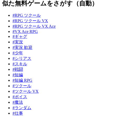
似た無料ゲームをさがす（自動）
#RPG ツクール
#RPG ツクール VX
#RPG ツクール VX Ace
#VX Ace RPG
#ギャグ
#実況
#実況 歓迎
#少年
#シリアス
#スキル
#戦闘
#短編
#短編 RPG
#ツクール
#ツクール VX
#ボイス
#魔法
#ランダム
#仕事