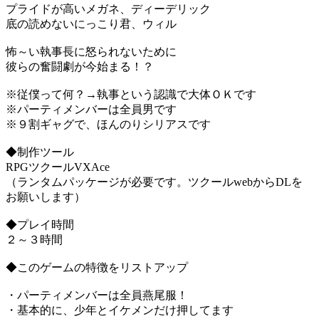
プライドが高いメガネ、ディーデリック
底の読めないにっこり君、ウィル
怖～い執事長に怒られないために
彼らの奮闘劇が今始まる！？
※従僕って何？→執事という認識で大体ＯＫです
※パーティメンバーは全員男です
※９割ギャグで、ほんのりシリアスです
◆制作ツール
RPGツクールVXAce
（ランタムパッケージが必要です。ツクールwebからDLを
お願いします）
◆プレイ時間
２～３時間
◆このゲームの特徴をリストアップ
・パーティメンバーは全員燕尾服！
・基本的に、少年とイケメンだけ押してます