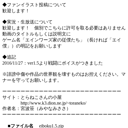
◆ファンイラスト投稿について
歓迎します！
◆実況・生放送について
歓迎します！ 個別でこちらに許可を取る必要はありません
動画のタイトルもしくは説明文に
ゲーム名「エインワーズ家の従僕たち」（長ければ「エイ
僕」）の明記をお願いします
◆追記
2016/11/27：ver1.5より戦闘にボイスがつきました
※誹謗中傷や作品の世界観を壊すものはお控えください。マ
ナーを守ってお願いします。
ーーーーーーーーーーーーーーーーーーーーーーーーーー
サイト：とらねこさんの小屋
http://www.k3.dion.ne.jp/~toraneko/
作者名：宮波笹（みやなみささ）
ーーーーーーーーーーーーーーーーーーーーーーーーーー
■ファイル名
eiboku1.5.zip