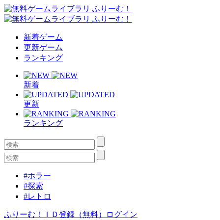
新着ゲーム
更新ゲーム
ランキング
新着
更新
ランキング
#ホラー
#探索
#レトロ
ふりーむ！ＩＤ登録（無料）
ログイン