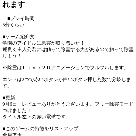
れます
■プレイ時間
5分くらい
■ゲーム紹介文
学園のアイドルに悪霊が取り憑いた！
運良く主人公君には触って除霊する力があるので触って除霊
しよう！
※除霊はＬｉｖｅ２Ｄアニメーションでフルフルします。
エンドは2つで赤いボタンか白いボタン押した数で分岐しま
す。
■更新
9月6日 レビューありがとうございます。フリー除霊モード
つけました！
タイトル左下の赤い電球です。
■このゲームの特徴をリストアップ
全員アホ