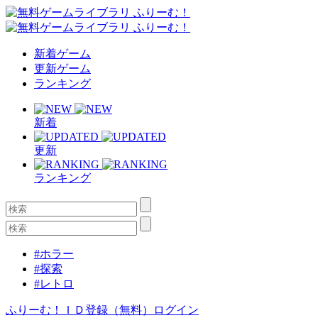
新着ゲーム
更新ゲーム
ランキング
新着
更新
ランキング
#ホラー
#探索
#レトロ
ふりーむ！ＩＤ登録（無料）
ログイン