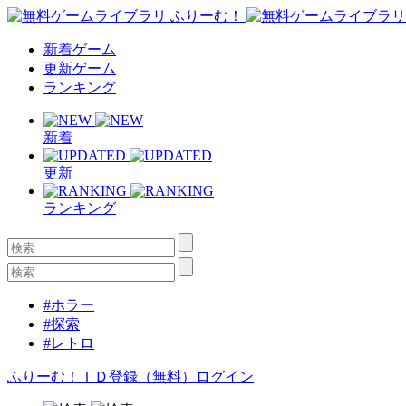
新着ゲーム
更新ゲーム
ランキング
新着
更新
ランキング
#ホラー
#探索
#レトロ
ふりーむ！ＩＤ登録（無料）
ログイン