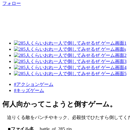
フォロー
#アクションゲーム
#キッズゲーム
何人向かってこようと倒すゲーム。
迫りくる敵をパンチやキック、必殺技でひたすら倒してく
■ファイル名
battle_of_285.zip