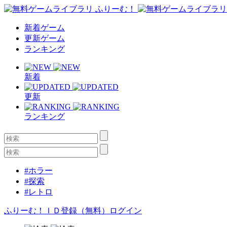
新着ゲーム
更新ゲーム
ランキング
新着
更新
ランキング
#ホラー
#探索
#レトロ
ふりーむ！ＩＤ登録（無料）
ログイン