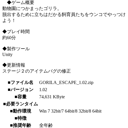
◆ゲーム概要
動物園につかまったゴリラ。
脱出するために立ちはだかる飼育員たちをウンコでやっつけ
よう！
◆プレイ時間
約60分
◆製作ツール
Unity
◆更新情報
ステージ２のアイテムバグの修正
■ファイル名
GORILA_ESCAPE_1.02.zip
■バージョン
1.02
■容量
74,631 KByte
■必要ランタイム
■動作環境
Win 7 32bit/7 64bit/8 32bit/8 64bit
■特徴
■推奨年齢
全年齢