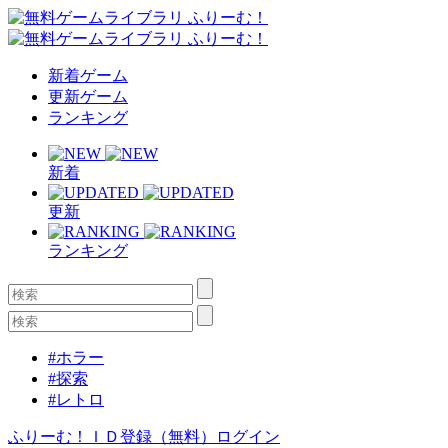
新着ゲーム
更新ゲーム
ランキング
新着
更新
ランキング
#ホラー
#探索
#レトロ
ふりーむ！ＩＤ登録（無料）
ログイン