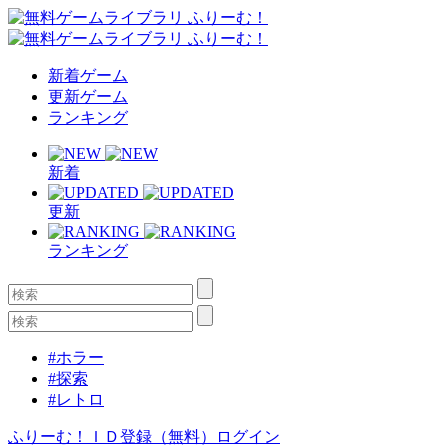
新着ゲーム
更新ゲーム
ランキング
新着
更新
ランキング
#ホラー
#探索
#レトロ
ふりーむ！ＩＤ登録（無料）
ログイン