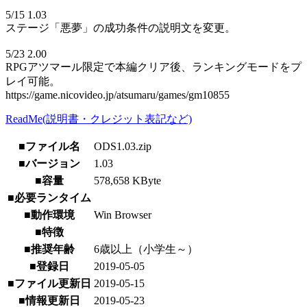
5/15 1.03
ステージ「悪夢」の成功条件の説明文を変更。
5/23 2.00
RPGアツマール限定で本編クリア後、ランキングモードをプ
レイ可能。
https://game.nicovideo.jp/atsumaru/games/gm10855
ReadMe(説明書・クレジット表記など)
■ファイル名
ODS1.03.zip
■バージョン
1.03
■容量
578,658 KByte
■必要ランタイム
■動作環境
Win Browser
■特徴
■推奨年齢
6歳以上（小学生～）
■登録日
2019-05-05
■ファイル更新日
2019-05-15
■情報更新日
2019-05-23