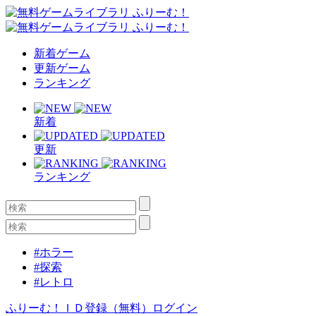
新着ゲーム
更新ゲーム
ランキング
新着
更新
ランキング
#ホラー
#探索
#レトロ
ふりーむ！ＩＤ登録（無料）
ログイン