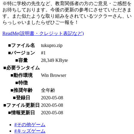
※特に学校の先生など、教育関係者の方のご意見・ご感想を
お待ちしております。今後の更新の参考にさせていただきま
す。また似たような取り組みをされているツクラーさん、い
らっしゃいましたらぜひご一報を！
ReadMe(説明書・クレジット表記など)
■ファイル名
tukupro.zip
■バージョン
#1
■容量
28,349 KByte
■必要ランタイム
■動作環境
Win Browser
■特徴
■推奨年齢
全年齢
■登録日
2020-05-08
■ファイル更新日
2020-05-08
■情報更新日
2020-05-08
#その他ゲーム
#キッズゲーム