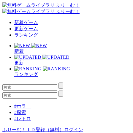
新着ゲーム
更新ゲーム
ランキング
新着
更新
ランキング
#ホラー
#探索
#レトロ
ふりーむ！ＩＤ登録（無料）
ログイン