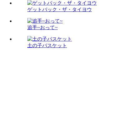
ゲットバック・ザ・タイヨウ
追手~おって~
土の子バスケット