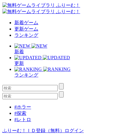
新着ゲーム
更新ゲーム
ランキング
新着
更新
ランキング
#ホラー
#探索
#レトロ
ふりーむ！ＩＤ登録（無料）
ログイン