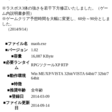
※ラスボス3体の強さを若干下方修正いたしました。（ゲー
ム内説明書参照）
※ゲームクリア予想時間を大幅に変更し、60分～90分としま
した。
（2014/9/14）
■ファイル名
maoh.exe
■バージョン
1.02
■容量
16,087 KByte
■必要ランタイ
RPGツクールXP RTP
ム
Win ME/XP/VISTA 32bit/VISTA 64bit/7 32bit/7
■動作環境
64bit
■特徴
■推奨年齢
全年齢
■登録日
2014-03-09
■ファイル更新
2014-09-14
日