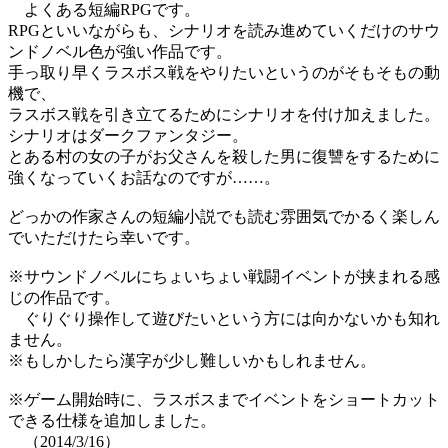
よくある短編RPGです。
RPGといいながらも、シナリオを読み進めていくだけのサウ
ンドノベル色が強い作品です。
手っ取り早くラスボス戦をやりたいというのがそもそもの動
機で、
ラスボス戦を引き立てるためにシナリオを付け加えました。
シナリオはダークファンタジー。
とある村の女の子がお父さんを殺した男に復讐をするために
強くなっていくお話なのですが……。
どっかの作家さんの短編小説でも読む雰囲気でかるく楽しん
でいただけたら幸いです。
※サウンドノベルにちょいちょい戦闘イベントが挟まれる感
じの作品です。
ぐりぐり操作して遊びたいという方には向かないかも知れ
ません。
※もしかしたら漢字が少し難しいかもしれません。
※ゲーム開始時に、ラスボスまでイベントをショートカット
できる仕様を追加しました。
（2014/3/16）