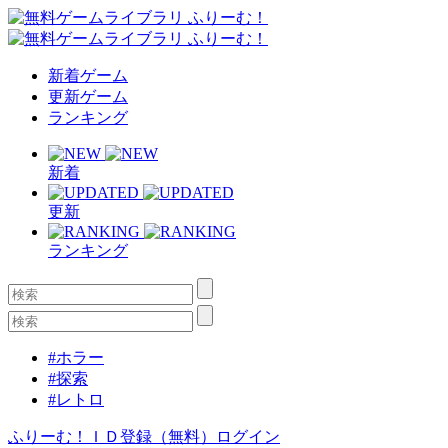
新着ゲーム
更新ゲーム
ランキング
新着
更新
ランキング
#ホラー
#探索
#レトロ
ふりーむ！ＩＤ登録（無料）
ログイン