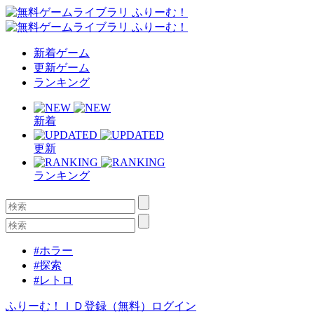
新着ゲーム
更新ゲーム
ランキング
新着
更新
ランキング
#ホラー
#探索
#レトロ
ふりーむ！ＩＤ登録（無料）
ログイン