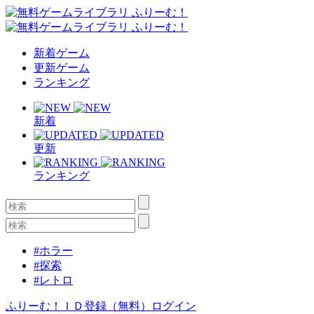
新着ゲーム
更新ゲーム
ランキング
新着
更新
ランキング
#ホラー
#探索
#レトロ
ふりーむ！ＩＤ登録（無料）
ログイン