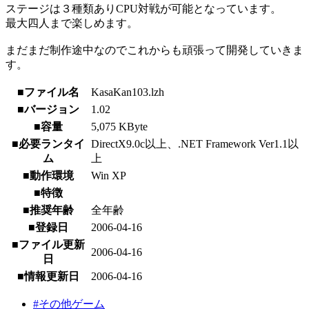
ステージは３種類ありCPU対戦が可能となっています。
最大四人まで楽しめます。
まだまだ制作途中なのでこれからも頑張って開発していきま
す。
■ファイル名
KasaKan103.lzh
■バージョン
1.02
■容量
5,075 KByte
■必要ランタイ
DirectX9.0c以上、.NET Framework Ver1.1以
ム
上
■動作環境
Win XP
■特徴
■推奨年齢
全年齢
■登録日
2006-04-16
■ファイル更新
2006-04-16
日
■情報更新日
2006-04-16
#その他ゲーム