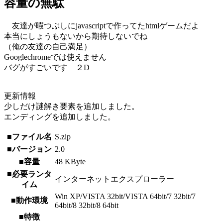
容量の無駄
友達が暇つぶしにjavascriptで作ってたhtmlゲームだよ
本当にしょうもないから期待しないでね
（俺の友達の自己満足）
Googlechromeでは使えません
バグがすごいです ２D
更新情報
少しだけ謎解き要素を追加しました。
エンディングを追加しました。
■ファイル名
S.zip
■バージョン
2.0
■容量
48 KByte
■必要ランタ
インターネットエクスプローラー
イム
Win XP/VISTA 32bit/VISTA 64bit/7 32bit/7
■動作環境
64bit/8 32bit/8 64bit
■特徴