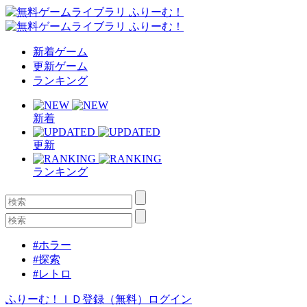
新着ゲーム
更新ゲーム
ランキング
新着
更新
ランキング
#ホラー
#探索
#レトロ
ふりーむ！ＩＤ登録（無料）
ログイン