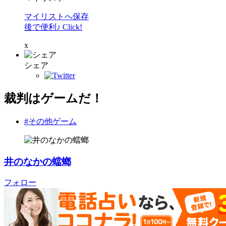
マイリストへ保存
後で便利♪ Click!
x
シェア
裁判はゲームだ！
#その他ゲーム
井のなかの蟷螂
フォロー