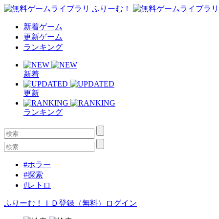
新着ゲーム
更新ゲーム
ランキング
新着
更新
ランキング
#ホラー
#探索
#レトロ
ふりーむ！ＩＤ登録（無料）
ログイン