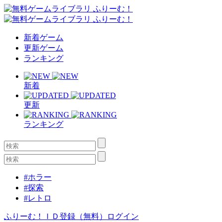
新着ゲーム
更新ゲーム
ランキング
新着
更新
ランキング
#ホラー
#探索
#レトロ
ふりーむ！ＩＤ登録（無料）
ログイン