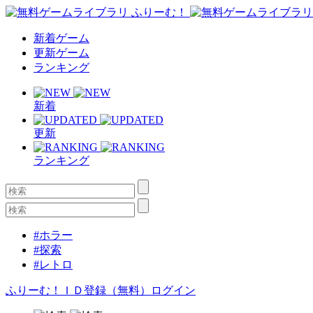
新着ゲーム
更新ゲーム
ランキング
新着
更新
ランキング
#ホラー
#探索
#レトロ
ふりーむ！ＩＤ登録（無料）
ログイン