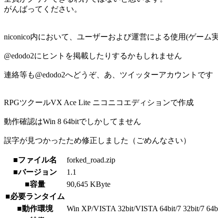
がんばってください。
niconico内において、ユーザーおよび運営による使用(
@edodo2にヒントを掲載したりするかもしれません
連絡等も@edodo2へどうぞ、あ、ツイッターアカウントです
RPGツクールVX Ace Lite ニコニコエディションで作成
動作確認はWin 8 64bitでしかしてません
誤字が見つかったため修正しました（ごめんなさい）
■ファイル名
forked_road.zip
■バージョン
1.1
■容量
90,645 KByte
■必要ランタイム
■動作環境
Win XP/VISTA 32bit/VISTA 64bit/7 32bit/7 64bit