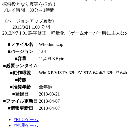
探偵役となり真実を掴め！
プレイ時間 30分～1時間
《バージョンアップ履歴》
2013/3/21 1.00 公開
2013/4/7 1.01 誤字修正 軽量化 （ゲームオーバー時に
■ファイル名
Whodunit.zip
■バージョン
1.01
■容量
11,499 KByte
■必要ランタイム
■動作環境
Win XP/VISTA 32bit/VISTA 64bit/7 32bit/7 64b
■特徴
■推奨年齢
全年齢
■登録日
2013-03-21
■ファイル更新日
2013-04-07
■情報更新日
2013-04-07
#RPGゲーム
#推理ゲーム