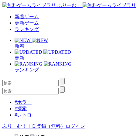
新着ゲーム
更新ゲーム
ランキング
新着
更新
ランキング
#ホラー
#探索
#レトロ
ふりーむ！ＩＤ登録（無料）
ログイン