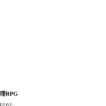
理RPG
殺された。