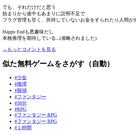
でも、それだけだと思う
始まりから途中もあまりに説明不足で
フラグ管理も甘く、所持していないお金をすられたり人間が
Happy Endも悪趣味だし
本格推理を期待している...(省略されました)
→もっとコメントを見る
似た無料ゲームをさがす（自動）
#少女
#推理
#探偵
#ファンタジー
#30分
#RPG
#ファンタジー RPG
#ファンタジー RPG
#１時間