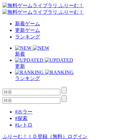
新着ゲーム
更新ゲーム
ランキング
新着
更新
ランキング
#ホラー
#探索
#レトロ
ふりーむ！ＩＤ登録（無料）
ログイン