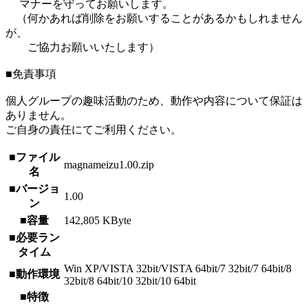
マナーを守ってお願いします。
（何かあれば削除をお願いすることがあるかもしれません
が、
ご協力お願いいたします）
■免責事項
個人グループの趣味活動のため、動作や内容について保証は
ありません。
ご自身の責任にてご利用ください。
■ファイル
magnameizu1.00.zip
名
■バージョ
1.00
ン
■容量
142,805 KByte
■必要ラン
タイム
Win XP/VISTA 32bit/VISTA 64bit/7 32bit/7 64bit/8
■動作環境
32bit/8 64bit/10 32bit/10 64bit
■特徴