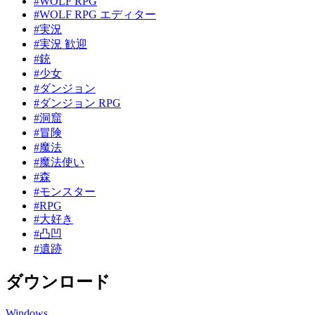
#WOLF RPG
#WOLF RPG エディター
#実況
#実況 歓迎
#銃
#少女
#ダンジョン
#ダンジョン RPG
#洞窟
#冒険
#魔法
#魔法使い
#森
#モンスター
#RPG
#大好き
#凸凹
#遺跡
ダウンロード
Windows