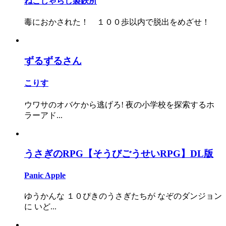
ねこじゃらし製鉄所
毒におかされた！ １００歩以内で脱出をめざせ！
ずるずるさん
こりす
ウワサのオバケから逃げろ! 夜の小学校を探索するホ
ラーアド...
うさぎのRPG【そうびごうせいRPG】DL版
Panic Apple
ゆうかんな １０ぴきのうさぎたちが なぞのダンジョン
に いど...