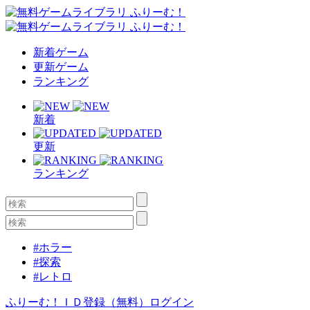
新着ゲーム
更新ゲーム
ランキング
新着
更新
ランキング
#ホラー
#探索
#レトロ
ふりーむ！ＩＤ登録（無料）
ログイン