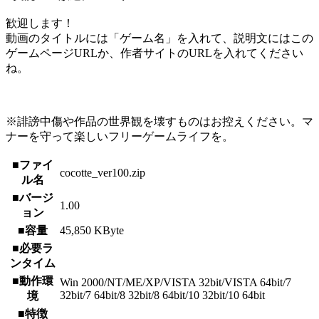
歓迎します！
動画のタイトルには「ゲーム名」を入れて、説明文にはこの
ゲームページURLか、作者サイトのURLを入れてください
ね。
※誹謗中傷や作品の世界観を壊すものはお控えください。マ
ナーを守って楽しいフリーゲームライフを。
■ファイ
cocotte_ver100.zip
ル名
■バージ
1.00
ョン
■容量
45,850 KByte
■必要ラ
ンタイム
■動作環
Win 2000/NT/ME/XP/VISTA 32bit/VISTA 64bit/7
32bit/7 64bit/8 32bit/8 64bit/10 32bit/10 64bit
境
■特徴