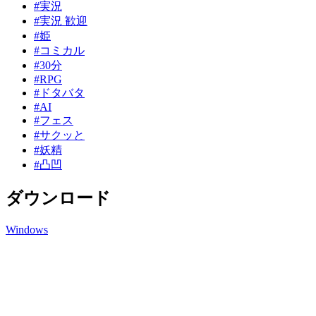
#実況
#実況 歓迎
#姫
#コミカル
#30分
#RPG
#ドタバタ
#AI
#フェス
#サクッと
#妖精
#凸凹
ダウンロード
Windows