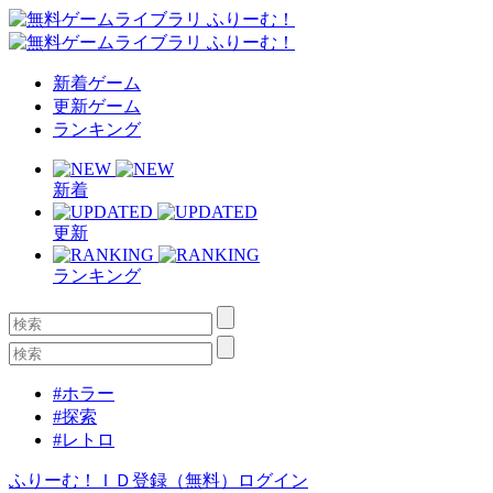
新着ゲーム
更新ゲーム
ランキング
新着
更新
ランキング
#ホラー
#探索
#レトロ
ふりーむ！ＩＤ登録（無料）
ログイン