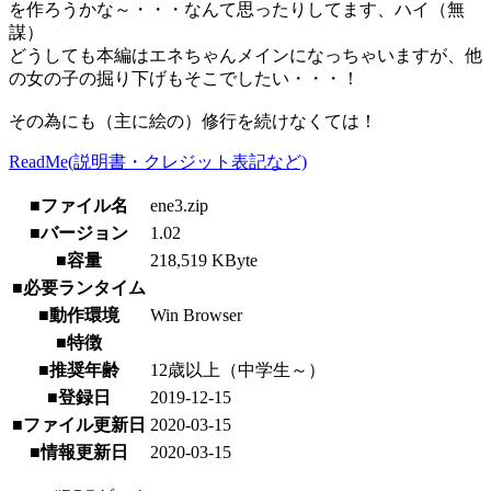
を作ろうかな～・・・なんて思ったりしてます、ハイ（無
謀）
どうしても本編はエネちゃんメインになっちゃいますが、他
の女の子の掘り下げもそこでしたい・・・！
その為にも（主に絵の）修行を続けなくては！
ReadMe(説明書・クレジット表記など)
■ファイル名
ene3.zip
■バージョン
1.02
■容量
218,519 KByte
■必要ランタイム
■動作環境
Win Browser
■特徴
■推奨年齢
12歳以上（中学生～）
■登録日
2019-12-15
■ファイル更新日
2020-03-15
■情報更新日
2020-03-15