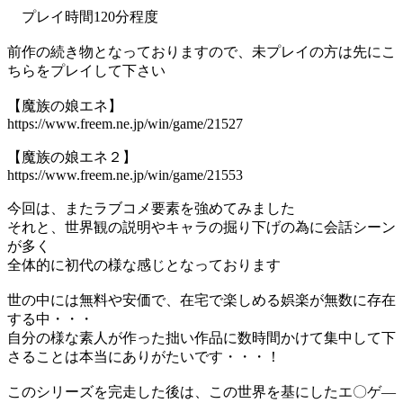
プレイ時間120分程度
前作の続き物となっておりますので、未プレイの方は先にこ
ちらをプレイして下さい
【魔族の娘エネ】
https://www.freem.ne.jp/win/game/21527
【魔族の娘エネ２】
https://www.freem.ne.jp/win/game/21553
今回は、またラブコメ要素を強めてみました
それと、世界観の説明やキャラの掘り下げの為に会話シーン
が多く
全体的に初代の様な感じとなっております
世の中には無料や安価で、在宅で楽しめる娯楽が無数に存在
する中・・・
自分の様な素人が作った拙い作品に数時間かけて集中して下
さることは本当にありがたいです・・・！
このシリーズを完走した後は、この世界を基にしたエ〇ゲ―