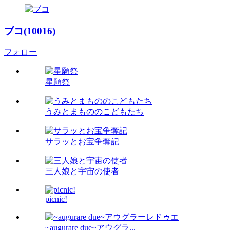
ブコ(10016)
フォロー
星願祭
うみとまもののこどもたち
サラッとお宝争奪記
三人娘と宇宙の使者
picnic!
~augurare due~アウグラ...