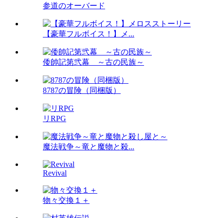
参道のオーバード
【豪華フルボイス！】メ...
倭帥記第弐幕 ～古の民族～
8787の冒険（同梱版）
リRPG
魔法戦争～竜と魔物と殺...
Revival
物々交換１＋