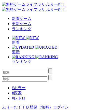
新着ゲーム
更新ゲーム
ランキング
新着
更新
ランキング
#ホラー
#探索
#レトロ
ふりーむ！ＩＤ登録（無料）
ログイン