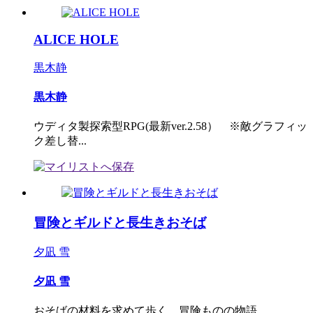
ALICE HOLE
黒木静
黒木静
ウディタ製探索型RPG(最新ver.2.58） ※敵グラフィッ
ク差し替...
冒険とギルドと長生きおそば
夕凪 雪
夕凪 雪
おそばの材料を求めて歩く、冒険ものの物語