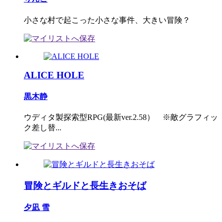
小さな村で起こった小さな事件、大きい冒険？
ALICE HOLE
黒木静
ウディタ製探索型RPG(最新ver.2.58） ※敵グラフィッ
ク差し替...
冒険とギルドと長生きおそば
夕凪 雪