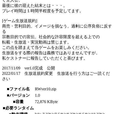
く主人公。
最後に彼の迎えた結末とは・・・。
プレイ時間は１時間半程度を予定してます。
[ゲーム生放送規約]
商売・営利目的、イメージを損なう、過剰に公序良俗に反す
る
宗教目的での宣伝、社会的な許容限度を超える上での
転載・生放送・実況動画は禁じます。
この点を踏まえて当ゲームをお楽しみください。
生放送をする際の報告は義務ではありませんですが、
私ケストナーに報告していただくと喜びます。
2017/11/09 ver1.0完成 公開
2022/01/17 生放送規約変更 生放送を行う方はご一読くだ
さい
■ファイル名
RWver10.zip
■バージョン
1.0
■容量
72,876 KByte
■必要ランタイム